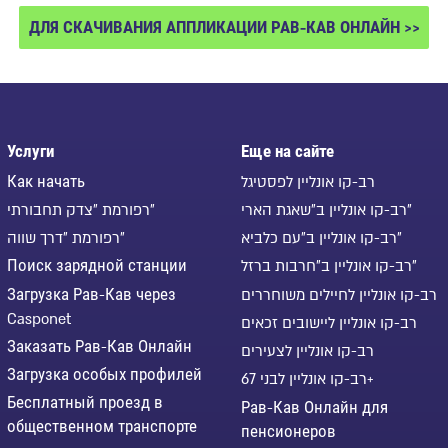
ДЛЯ СКАЧИВАНИЯ АППЛИКАЦИИ РАВ-КАВ ОНЛАЙН >>
Услуги
Еще на сайте
רב-קו אונליין לפסטיגל
Как начать
רב-קו אונליין ב"שאגת הארי"
רפורמת "צדק תחבורתי"
רב-קו אונליין ב"עם כלביא"
רפורמת "דרך שווה"
רב-קו אונליין ב"חרבות ברזל"
Поиск зарядной станции
רב-קו אונליין לחיילים משוחררים
Загрузка Рав-Кав через
Casponet
רב-קו אונליין ליישובים זכאים
Заказать Рав-Кав Онлайн
רב-קו אונליין לצעירים
Загрузка особых профилей
רב-קו אונליין לבני 67+
Бесплатный проезд в
Рав-Кав Онлайн для
общественном транспорте
пенсионеров