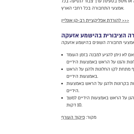
ההטבה מאריכה את פרופיל הסטודנט בלבד, ולא את החוזה השנתי אם קיים, ומאפשרת להנות מהנחה של 33% או 50% בטעינת ערך צבור לנסיעה בכל
אמצעי התחבורה בכל רחבי הארץ.
להורדת אפליקציית רב-קו אונליין >>>
ה הציבורית בהישמע אזעקה
אם לא ניתן להגיע למבנה בזמן העומד
 מתחת לקו החלונות ולהגן על הראש
באמצעות הידיים.
פף מתחת לקו החלונות בקרונות ולהגן על הראש באמצעות
הידיים.
הגן על הראש באמצעות הידיים למשך
10 דקות.
מקור:
פיקוד העורף