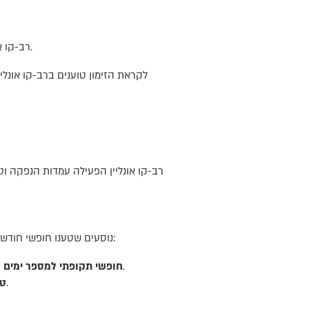
רב-קו אונליין עובד בשיתוף צה"ל על מנת לאפשר למשרתי מילואים להגיע בתחבורה ציבורית לשירות המילואים ללא תשלום.
לקראת הזימון טוענים ברב-קו אונל
רב-קו אונליין הפעילה עמדות הנפקה ו
נוסעים שטענו חופשי חודשי שמועד תחילתו בין התאריכים 9 בספטמבר עד 8 באוקטובר 2023 יכולים לבחור באחת מאפשרויות הפיצוי הבאות:
מספר הימים נע בין יום אחד ל- 30 ימים, ונקבע לפי מועד טעינת החוזה בגינו ניתן הפיצוי.
חופשי תקופתי למספר ימים 
גובה ההחזר בערך צבור נקבע לפי מועד טעינת החוזה בגינו ניתן הפיצוי.
טע