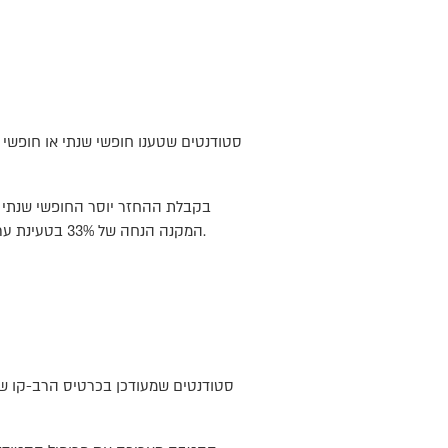
סטודנטים שטענו חופשי שנתי או חופשי סמסטר א' עד לתאריך 9 באוקטו
המקנה הנחה של 33% בטעינת ערך צבור. במידה ויש ערך צבור בפרופיל סטודנט מורחב על הרב-קו תוכלו להמיר אותו לפרופיל הנחה אחר ללא עלות.
סטודנטים שמעודכן בכרטיס הרב-קו של