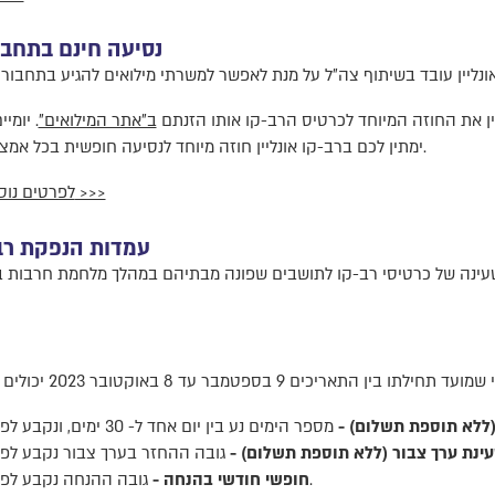
נסיעה חינם בתחבו
יין את החוזה המיוחד לכרטיס הרב-קו אותו הזנתם
ב"אתר המילואים"
. יומי
ימתין לכם ברב-קו אונליין חוזה מיוחד לנסיעה חופשית בכל אמצעי התחבורה הציבורית בכל רחבי הארץ.
לפרטים נוספים על טעינת הרב-קו למשרתי מילואים >>>
עמדות הנפקת רב-
טעינה של כרטיסי רב-קו לתושבים שפונה מבתיהם במהלך מלחמת חרבות בר
(ללא תוספת תשלום) -
ינת ערך צבור (ללא תוספת תשלום) -
גובה ההנחה נקבע לפי מועד טעינת החוזה בגינו ניתן הפיצוי.
חופשי חודשי בהנחה -