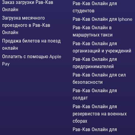
Заказ загрузки Рав-Кав
Рав-Кав Онлайн для
Онлайн
студентов
Загрузка месячного
Рав-Кав Онлайн для Iphone
проездного в Рав-Кав
Рав-Кав Онлайн в
Онлайн
маршрутных такси
Продажа билетов на поезд
Рав-Кав Онлайн для
онлайн
организаций и учреждений
Оплатить с помощью Apple
Рав-Кав Онлайн для
Pay
предпринимателей
Рав-Кав Онлайн для сил
безопасности
Рав-Кав Онлайн для
солдат
Рав-Кав Онлайн для
резервистов на военных
сборах
Рав-Кав Онлайн для