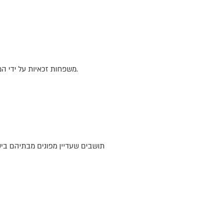
משפחות זכאיות על ידי המנהלת מקבלות חוזה "חופשי חודשי ארצי" בשווי עד 684₪ המאפשר נסיעה בכל אמצעי התחבורה בכל רחבי הארץ.