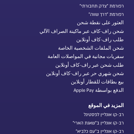
רפורמת "צדק תחבורתי"
רפורמת "דרך שווה"
العثور على نقطة شحن
شحن راف-كاف عبر ماكينة الصراف الآلي
طلب راف-كاف أونلاين
شحن الملفات الشخصية الخاصة
سفريات مجانية في المواصلات العامة
طلب شحن عبر راف-كاف أونلاين
شحن شهري حر عبر راف-كاف أونلاين
بيع بطاقات للقطار أونلاين
الدفع بواسطة Apple Pay
المزيد في الموقع
רב-קו אונליין לפסטיגל
רב-קו אונליין ב"שאגת הארי"
רב-קו אונליין ב"עם כלביא"