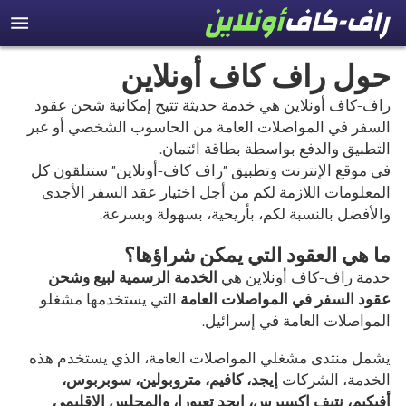
حول راف كاف أونلاين
راف-كاف أونلاين هي خدمة حديثة تتيح إمكانية شحن عقود
السفر في المواصلات العامة من الحاسوب الشخصي أو عبر
التطبيق والدفع بواسطة بطاقة ائتمان.
في موقع الإنترنت وتطبيق "راف كاف-أونلاين" ستتلقون كل
المعلومات اللازمة لكم من أجل اختيار عقد السفر الأجدى
والأفضل بالنسبة لكم، بأريحية، بسهولة وبسرعة.
ما هي العقود التي يمكن شراؤها؟
خدمة راف-كاف أونلاين هي
الخدمة الرسمية لبيع وشحن
عقود السفر في المواصلات العامة
التي يستخدمها مشغلو
المواصلات العامة في إسرائيل.
يشمل منتدى مشغلي المواصلات العامة، الذي يستخدم هذه
الخدمة، الشركات
إيجد، كافيم، متروبولين، سوبربوس،
أفيكيم، نتيف إكسبرس، إيجد تعبورا، والمجلس الإقليمي