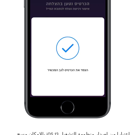
اعتبارا من إصدار منظومة التشغيل iOS 13 بالإمكان مسح