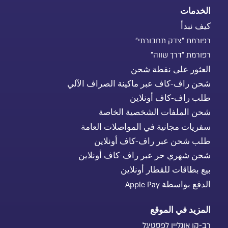
الخدمات
كيف نبدأ
רפורמת "צדק תחבורתי"
רפורמת "דרך שווה"
العثور على نقطة شحن
شحن راف-كاف عبر ماكينة الصراف الآلي
طلب راف-كاف أونلاين
شحن الملفات الشخصية الخاصة
سفريات مجانية في المواصلات العامة
طلب شحن عبر راف-كاف أونلاين
شحن شهري حر عبر راف-كاف أونلاين
بيع بطاقات للقطار أونلاين
الدفع بواسطة Apple Pay
المزيد في الموقع
רב-קו אונליין לפסטיגל