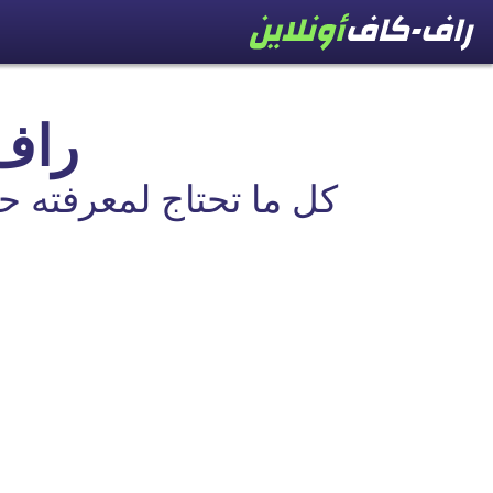
راف-
كل ما تحتاج لمعرفته ح