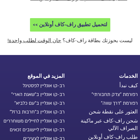
لتحميل تطبيق راف-كاف أونلاين >>
ليست بحوزتك بطاقة راف-كاف؟
حان الوقت لطلب واحدة!
الخدمات
المزيد في الموقع
كيف نبدأ
רב-קו אונליין לפסטיגל
רפורמת "צדק תחבורתי"
רב-קו אונליין ב"שאגת הארי"
רפורמת "דרך שווה"
רב-קו אונליין ב"עם כלביא"
العثور على نقطة شحن
רב-קו אונליין ב"חרבות ברזל"
شحن راف-كاف عبر ماكينة
רב-קו אונליין לחיילים משוחררים
الصراف الآلي
רב-קו אונליין ליישובים זכאים
طلب راف-كاف أونلاين
רב-קו אונליין לצעירים