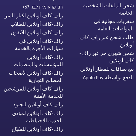
شحن الملفات الشخصية
רב-קו אונליין לבני 67+
الخاصة
راف-كاف أونلاين لكبار السن
سفريات مجانية في
راف-كاف أونلاين للطلاب
المواصلات العامة
راف-كاف أونلاين للآيفون
طلب شحن عبر راف-كاف
راف-كاف أونلاين في
أونلاين
سيارات الأجرة بالخدمة
شحن شهري حر عبر راف-
راف-كاف أونلاين
كاف أونلاين
للمؤسسات والمنظمات
بيع بطاقات للقطار أونلاين
راف-كاف أونلاين لأصحاب
الدفع بواسطة Apple Pay
المصالح التجارية
راف-كاف أونلاين للمرشحين
للخدمة الأمنية
راف كاف أونلاين للجنود
راف-كاف أونلاين لمؤدي
الخدمة الاحتياطية
راف-كاف أونلاين للسُيّاح