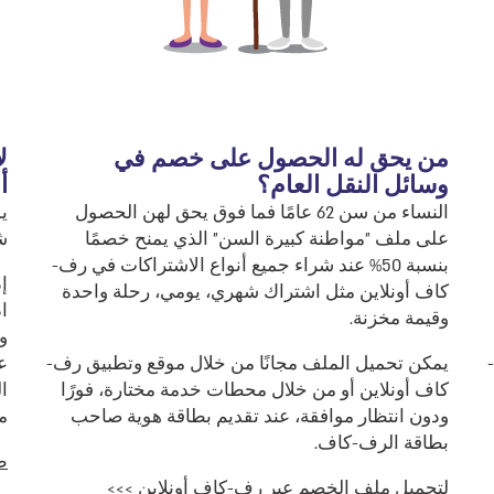
من يحق له الحصول على خصم في
ل
وسائل النقل العام؟
أ
النساء من سن 62 عامًا فما فوق يحق لهن الحصول
ي
على ملف "مواطنة كبيرة السن" الذي يمنح خصمًا
ش
بنسبة 50% عند شراء جميع أنواع الاشتراكات في رف-
إ
كاف أونلاين مثل اشتراك شهري، يومي، رحلة واحدة
ا
وقيمة مخزنة.
و
يمكن تحميل الملف مجانًا من خلال موقع وتطبيق رف-
ع
كاف أونلاين أو من خلال محطات خدمة مختارة، فورًا
ا
ودون انتظار موافقة، عند تقديم بطاقة هوية صاحب
م
بطاقة الرف-كاف.
ط
لتحميل ملف الخصم عبر رف-كاف أونلاين >>>