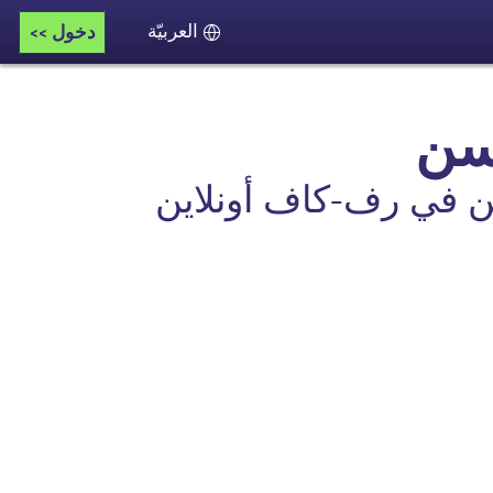
دخول >>
اللغة
لسن
سن في رف-كاف أونلاين