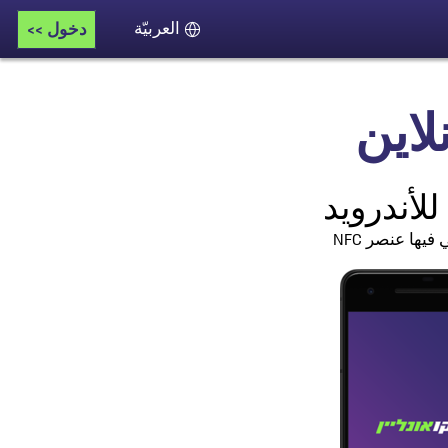
دخول >>
اللغة
اين
لأندرويد
فيها عنصر NFC