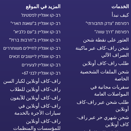
الخدمات
المزيد في الموقع
كيف نبدأ
רב-קו אונליין לפסטיגל
רפורמת "צדק תחבורתי"
רב-קו אונליין ב"שאגת הארי"
רפורמת "דרך שווה"
רב-קו אונליין ב"עם כלביא"
العثور على نقطة شحن
רב-קו אונליין ב"חרבות ברזל"
شحن راف-كاف عبر ماكينة
רב-קו אונליין לחיילים משוחררים
الصراف الآلي
רב-קו אונליין ליישובים זכאים
طلب راف-كاف أونلاين
רב-קו אונליין לצעירים
شحن الملفات الشخصية
רב-קו אונליין לבני 67+
الخاصة
راف-كاف أونلاين لكبار السن
سفريات مجانية في
راف-كاف أونلاين للطلاب
المواصلات العامة
راف-كاف أونلاين للآيفون
طلب شحن عبر راف-كاف
راف-كاف أونلاين في
أونلاين
سيارات الأجرة بالخدمة
شحن شهري حر عبر راف-
راف-كاف أونلاين
كاف أونلاين
للمؤسسات والمنظمات