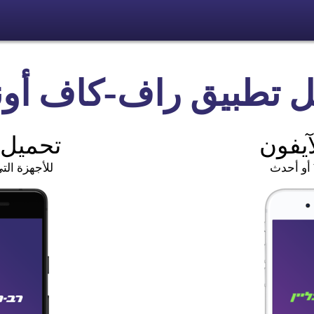
ل تطبيق
راف-كاف أونل
آيفون
تحميل ل
للأجهزة التي 