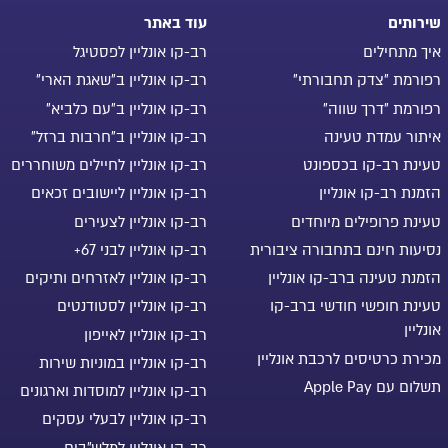
שירותים
עוד באתר
איך מתחילים
רב-קו אונליין לפסטיגל
רפורמת "צדק תחבורתי"
רב-קו אונליין ב"שאגת הארי"
רפורמת "דרך שווה"
רב-קו אונליין ב"עם כלביא"
איתור עמדת טעינה
רב-קו אונליין ב"חרבות ברזל"
טעינת רב-קו בכספונט
רב-קו אונליין לחיילים משוחררים
הזמנת רב-קו אונליין
רב-קו אונליין ליישובים זכאים
טעינת פרופילים מיוחדים
רב-קו אונליין לצעירים
נסיעות חינם בתחבורה ציבורית
רב-קו אונליין לבני 67+
הזמנת טעינה ברב-קו אונליין
רב-קו אונליין לאזרחים ותיקים
טעינת חופשי חודשי ברב-קו
רב-קו אונליין לסטודנטים
אונליין
רב-קו אונליין לאייפון
מכירת כרטיסים לרכבת אונליין
רב-קו אונליין במוניות שירות
תשלום עם Apple Pay
רב-קו אונליין למוסדות וארגונים
רב-קו אונליין לבעלי עסקים
רב-קו אונליין למלש"בים