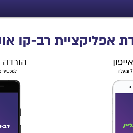
ת אפליקציית
רב-קו אונל
ייפון
הורדה ל
למכשירים ע