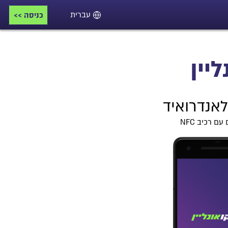
כניסה >>
שפה
יין
אנדרואיד
ם רכיב NFC