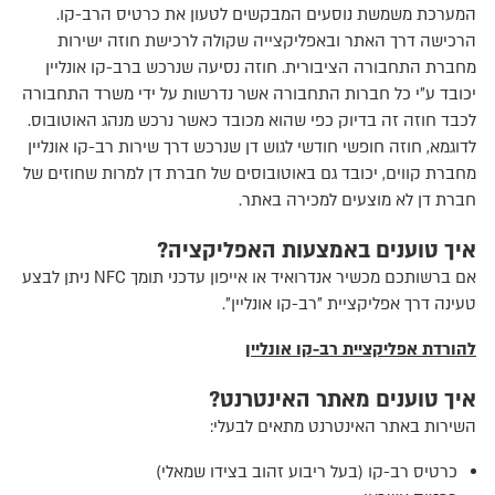
המערכת משמשת נוסעים המבקשים לטעון את כרטיס הרב-קו.
הרכישה דרך האתר ובאפליקצייה שקולה לרכישת חוזה ישירות
מחברת התחבורה הציבורית. חוזה נסיעה שנרכש ברב-קו אונליין
יכובד ע"י כל חברות התחבורה אשר נדרשות על ידי משרד התחבורה
לכבד חוזה זה בדיוק כפי שהוא מכובד כאשר נרכש מנהג האוטובוס.
לדוגמא, חוזה חופשי חודשי לגוש דן שנרכש דרך שירות רב-קו אונליין
מחברת קווים, יכובד גם באוטובוסים של חברת דן למרות שחוזים של
חברת דן לא מוצעים למכירה באתר.
איך טוענים באמצעות האפליקציה?
אם ברשותכם מכשיר אנדרואיד או אייפון עדכני תומך NFC ניתן לבצע
טעינה דרך אפליקציית "רב-קו אונליין”.
להורדת אפליקציית רב-קו אונליין
איך טוענים מאתר האינטרנט?
השירות באתר האינטרנט מתאים לבעלי:
כרטיס רב-קו (בעל ריבוע זהוב בצידו שמאלי)