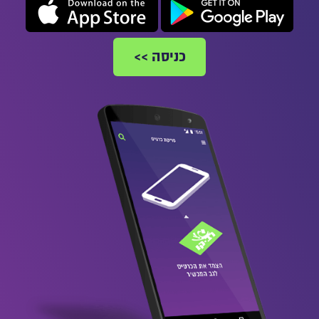
להורדת
להורדת
האפליקציה
האפליקציה
לאנדרואיד"
לאייפון"
כניסה >>